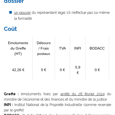
dossier
un pouvoir
du représentant légal s’il n’effectue pas lui-même
la formalité
Coût
Emoluments
Débours
du Greffe
/ Frais
TVA
INPI
BODACC
(HT)
postaux
5,9
42,26 €
0 €
0 €
0 €
€
Greffe :
émoluments fixés par
arrêté du 28 février 2024
du
ministre de l'économie et des finances et du ministre de la justice
INPI :
Institut National de la Propriété Industrielle (somme reversée
par le greffe)