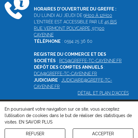
HORAIRES D'OUVERTURE DU GREFFE :
DU LUNDI AU JEUDI DE
9H00 À 12H00
L'ENTRÉE EST ACCESSIBLE PAR LE
45 BIS
RUE VERMONT POLYCARPE, 97300
CAYENNE
TÉLÉPHONE
: 0594 25 36 60
REGISTRE DU COMMERCE ET DES
SOCIÉTÉS
:
RCS@GREFFE-TC-CAYENNE.FR
DÉPÔT DES COMPTES ANNUELS
:
DCA@GREFFE-TC-CAYENNE.FR
JUDICIAIRE
:
JUDICIAIRE@GREFFE-TC-
CAYENNE.FR
DÉTAIL ET PLAN D'ACCÈS
En poursuivant votre navigation sur ce site, vous acceptez
© 2026, Greffe du tribunal mixte de commerce de Cayenne -
l’utilisation de cookies dans le but de réaliser des statistiques de
Mentions légales
-
Contact
-
Gestion des cookies
-
Politique de
visites.
EN SAVOIR PLUS
confidentialité et de cookies
Version : 1.8.1
REFUSER
ACCEPTER