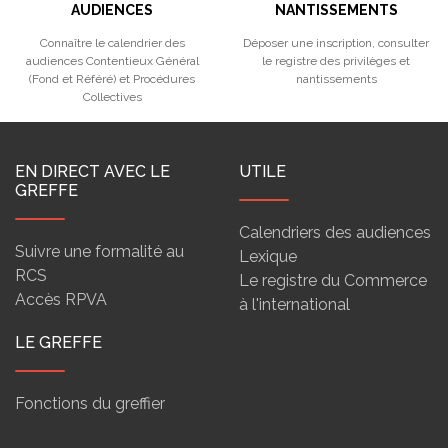
AUDIENCES
NANTISSEMENTS
Connaître le calendrier des
Déposer une inscription, consulter
audiences Contentieux Général
le registre des privilèges et
(Fond et Référé) et Procédures
nantissements
Collectives
EN DIRECT AVEC LE
UTILE
GREFFE
Calendriers des audiences
Suivre une formalité au
Lexique
RCS
Le registre du Commerce
Accès RPVA
à l'international
LE GREFFE
Fonctions du greffier