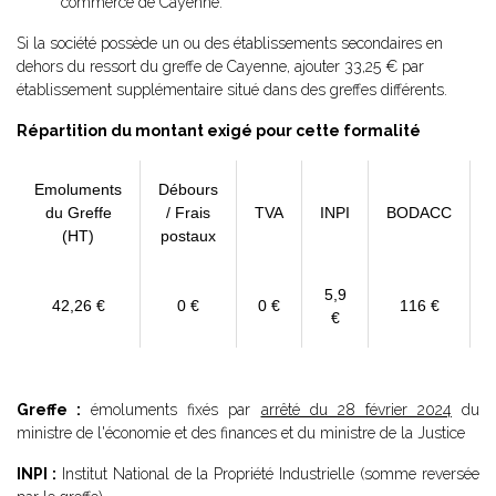
commerce de Cayenne.
Si la société possède un ou des établissements secondaires en
dehors du ressort du greffe de Cayenne, ajouter 33,25 € par
établissement supplémentaire situé dans des greffes différents.
Répartition du montant exigé pour cette formalité
Emoluments
Débours
du Greffe
/ Frais
TVA
INPI
BODACC
(HT)
postaux
5,9
42,26 €
0 €
0 €
116 €
€
Greffe :
émoluments fixés par
arrêté du 28 février 2024
du
ministre de l'économie et des finances et du ministre de la Justice
INPI :
Institut National de la Propriété Industrielle (somme reversée