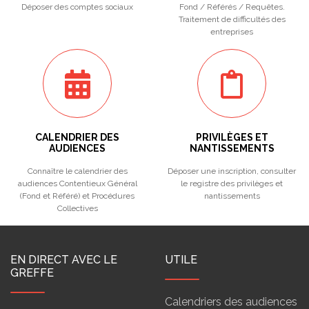
Déposer des comptes sociaux
Fond / Référés / Requêtes.
Traitement de difficultés des
entreprises
CALENDRIER DES
PRIVILÈGES ET
AUDIENCES
NANTISSEMENTS
Connaître le calendrier des
Déposer une inscription, consulter
audiences Contentieux Général
le registre des privilèges et
(Fond et Référé) et Procédures
nantissements
Collectives
EN DIRECT AVEC LE
UTILE
GREFFE
Calendriers des audiences