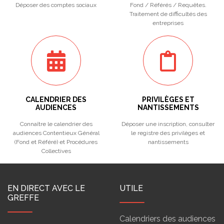
Déposer des comptes sociaux
Fond / Référés / Requêtes.
Traitement de difficultés des
entreprises
CALENDRIER DES
PRIVILÈGES ET
AUDIENCES
NANTISSEMENTS
Connaître le calendrier des
Déposer une inscription, consulter
audiences Contentieux Général
le registre des privilèges et
(Fond et Référé) et Procédures
nantissements
Collectives
EN DIRECT AVEC LE
UTILE
GREFFE
Calendriers des audiences