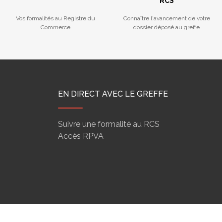
RCS
Vos formalités au Registre du
Connaître l'avancement de votre
Commerce
dossier déposé au greffe
EN DIRECT AVEC LE GREFFE
Suivre une formalité au RCS
Accès RPVA