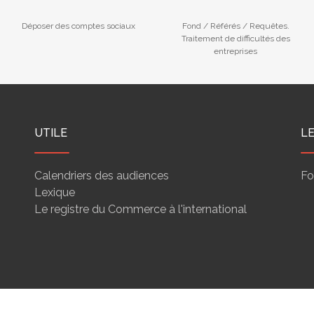
Déposer des comptes sociaux
Fond / Référés / Requêtes.
Traitement de difficultés des
entreprises
UTILE
L
Calendriers des audiences
Fo
Lexique
Le registre du Commerce à l'international