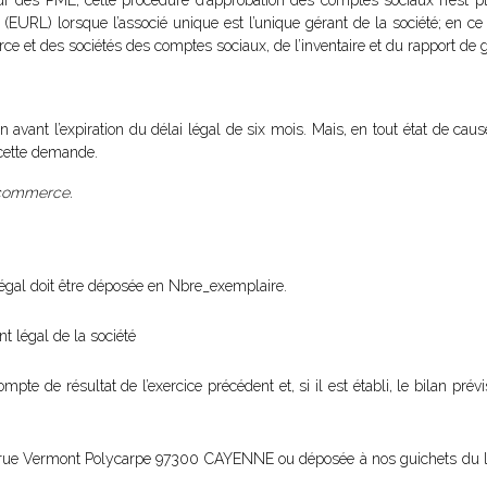
 des PME, cette procédure d’approbation des comptes sociaux n’est plu
(EURL) lorsque l’associé unique est l’unique gérant de la société; en ce c
e et des sociétés des comptes sociaux, de l’inventaire et du rapport de 
avant l’expiration du délai légal de six mois. Mais, en tout état de cause
e cette demande.
 commerce.
légal doit être déposée en Nbre_exemplaire.
nt légal de la société
ompte de résultat de l’exercice précédent et, si il est établi, le bilan prév
is rue Vermont Polycarpe 97300 CAYENNE ou déposée à nos guichets du l