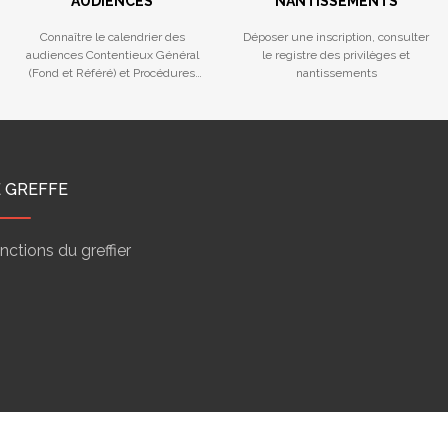
AUDIENCES
NANTISSEMENTS
Connaître le calendrier des
Déposer une inscription, consulter
audiences Contentieux Général
le registre des privilèges et
(Fond et Référé) et Procédures
nantissements
Collectives
E GREFFE
nctions du greffier