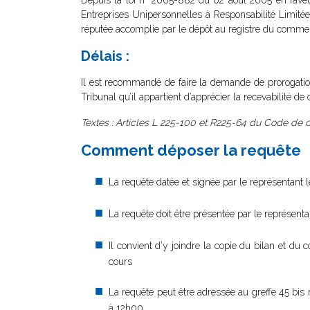
Depuis la loi n° 2005-882 du 02 août 2005 en faveur
Entreprises Unipersonnelles à Responsabilité Limitée 
réputée accomplie par le dépôt au registre du commerc
Délais :
Il est recommandé de faire la demande de prorogation 
Tribunal qu’il appartient d’apprécier la recevabilité d
Textes : Articles L 225-100 et R225-64 du Code de
Comment déposer la requête
La requête datée et signée par le représentant 
La requête doit être présentée par le représenta
Il convient d’y joindre la copie du bilan et du c
cours
La requête peut être adressée au greffe 45 b
à 12h00