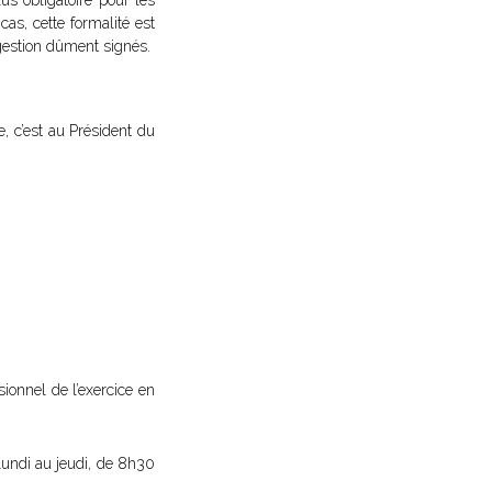
s obligatoire pour les
as, cette formalité est
gestion dûment signés.
, c’est au Président du
isionnel de l’exercice en
undi au jeudi, de 8h30