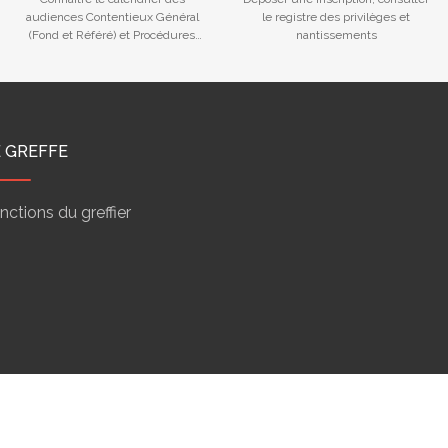
audiences Contentieux Général
le registre des privilèges et
(Fond et Référé) et Procédures
nantissements
Collectives
E GREFFE
nctions du greffier