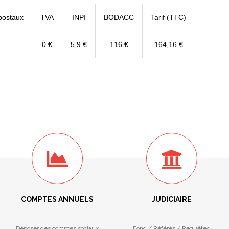
postaux
TVA
INPI
BODACC
Tarif (TTC)
0 €
5,9 €
116 €
164,16 €
COMPTES ANNUELS
JUDICIAIRE
Déposer des comptes sociaux
Fond / Référés / Requêtes.