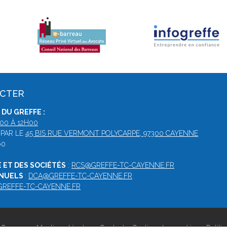
ACTER
DU GREFFE :
00 À 12H00
 PAR LE
45 BIS RUE VERMONT POLYCARPE, 97300 CAYENNE
60
 ET DES SOCIÉTÉS
:
RCS@GREFFE-TC-CAYENNE.FR
NNUELS
:
DCA@GREFFE-TC-CAYENNE.FR
GREFFE-TC-CAYENNE.FR