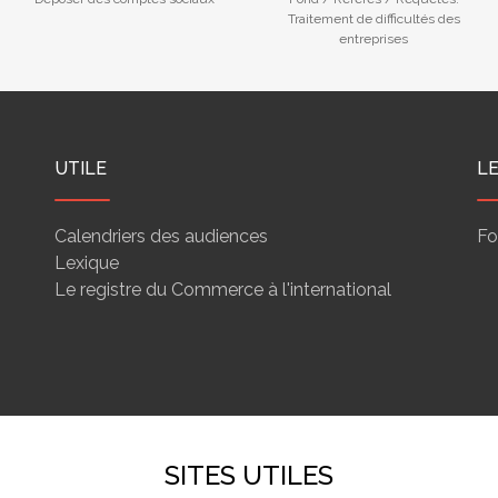
Traitement de difficultés des
entreprises
UTILE
L
Calendriers des audiences
Fo
Lexique
Le registre du Commerce à l'international
SITES UTILES