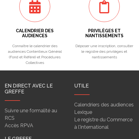
CALENDRIER DES
PRIVILÈGES ET
AUDIENCES
NANTISSEMENTS
Connaître le calendrier des
Déposer une inscription, consulter
audiences Contentieux Général
le registre des privilèges et
(Fond et Référé) et Procédures
nantissements
Collectives
EN DIRECT AVEC LE
UTILE
GREFFE
Calendriers des audiences
Suivre une formalité au
Lexique
RCS
Le registre du Commerce
Accès RPVA
à l'international
LE GREFFE