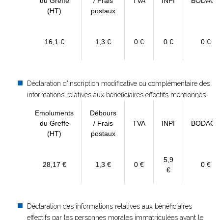
du Greffe
/ Frais
TVA
INPI
BODACC
(HT)
postaux
16,1 €
1,3 €
0 €
0 €
0 €
Déclaration d'inscription modificative ou complémentaire des
informations relatives aux bénéficiaires effectifs mentionnés
Emoluments
Débours
du Greffe
/ Frais
TVA
INPI
BODACC
(HT)
postaux
5,9
28,17 €
1,3 €
0 €
0 €
€
Déclaration des informations relatives aux bénéficiaires
effectifs par les personnes morales immatriculées avant le