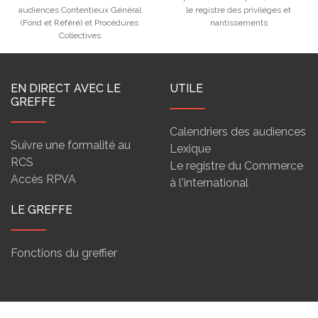
audiences Contentieux Général
le registre des privilèges et
(Fond et Référé) et Procédures
nantissements
Collectives
EN DIRECT AVEC LE
UTILE
GREFFE
Calendriers des audiences
Suivre une formalité au
Lexique
RCS
Le registre du Commerce
Accès RPVA
à l'international
LE GREFFE
Fonctions du greffier