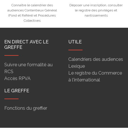
Connaître le calendrier des
Déposer une inscription, consulter
audiences Contentieux Général
le registre des privilèges et
(Fond et Référé) et Procédures
nantissements
Collectives
EN DIRECT AVEC LE
UTILE
GREFFE
Calendriers des audiences
Suivre une formalité au
Lexique
RCS
Le registre du Commerce
Accès RPVA
à l'international
LE GREFFE
Fonctions du greffier