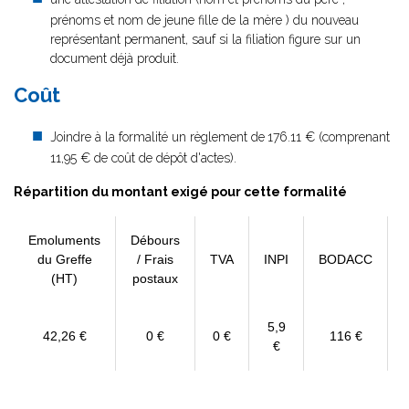
prénoms et nom de jeune fille de la mère ) du nouveau
représentant permanent, sauf si la filiation figure sur un
document déjà produit.
Coût
Joindre à la formalité un règlement de
176.11 € (comprenant
11,95 € de coût de dépôt d'actes).
Répartition du montant exigé pour cette formalité
Emoluments
Débours
du Greffe
/ Frais
TVA
INPI
BODACC
(HT)
postaux
5,9
42,26 €
0 €
0 €
116 €
€