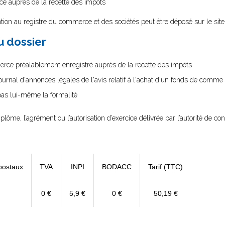
ce auprès de la recette des impôts
tion au registre du commerce et des sociétés peut être déposé sur le sit
au dossier
erce préalablement enregistré auprès de la recette des impôts
journal d'annonces légales de l'avis relatif à l'achat d'un fonds de comme
 pas lui-même la formalité
diplôme, l’agrément ou l’autorisation d’exercice délivrée par l’autorité de cont
postaux
TVA
INPI
BODACC
Tarif (TTC)
0 €
5,9 €
0 €
50,19 €