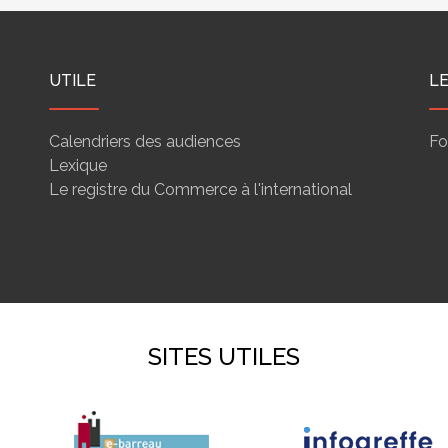
UTILE
L
Calendriers des audiences
Fo
Lexique
Le registre du Commerce à l'international
SITES UTILES