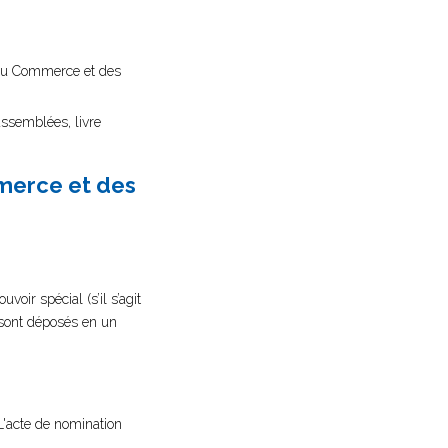
re du Commerce et des
assemblées, livre
mmerce et des
oir spécial (s’il s’agit
s sont déposés en un
L'acte de nomination