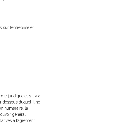
 sur l’entreprise et
me juridique et s’il y a
t au-dessous duquel il ne
 en numéraire, la
pouvoir général
elatives à l’agrément