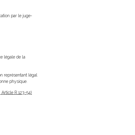
cation par le juge-
ce légale de la
n représentant légal
sonne physique.
Article R.123-54)