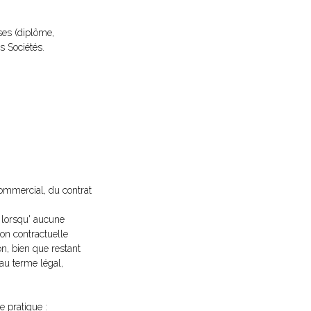
ses (diplôme,
s Sociétés.
commercial, du contrat
e lorsqu' aucune
ion contractuelle
on, bien que restant
 au terme légal,
e pratique :