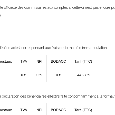
 liste officielle des commissaires aux comptes si celle-ci n’est pas encore p
n
épôt d'actes) correspondant aux frais de formalité d'immatriculation
postaux
TVA
INPI
BODACC
Tarif (TTC)
0 €
0 €
0 €
44,27 €
déclaration des bénéficiaires effectifs faite concomitamment à la formali
postaux
TVA
INPI
BODACC
Tarif (TTC)