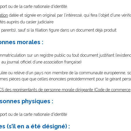
ort ou de la carte nationale d'identité.
ation
datée et signée en original par l’intéressé, qui fera l'objet d'une vérifi
s auprès du casier judiciaire
 parents), sauf si la filiation figure dans un document déjà produit
onnes morales :
’immatriculation sur un registre public ou tout document justifiant l’existen
u journal officiel d’une association française)
culée ou relève d’un pays non membre de la communauté européenne, so
 mêmes pièces que que celles énoncées précédemment pour le gérant per
CS des représentants de personne morale dirigeante (Code de commerce, 
rsonnes physiques :
port ou de la carte nationale d'identité
(s’il en a été désigné) :