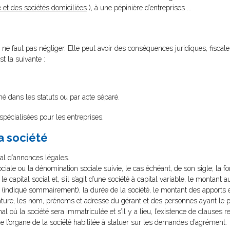
 et des sociétés domiciliées
), à une pépinière d’entreprises .
..
 ne faut pas négliger. Elle peut avoir des conséquences juridiques, fiscales
st la suivante :
é dans les statuts ou par acte séparé.
 spécialisées pour les entreprises.
a société
nal d’annonces légales.
ociale ou la dénomination sociale suivie, le cas échéant, de son sigle; la for
 le capital social et, s’il s’agit d’une société à capital variable, le montan
cial (indiqué sommairement), la durée de la société, le montant des apports
ature, les nom, prénoms et adresse du gérant et des personnes ayant le 
nal où la société sera immatriculée et s’il y a lieu, l’existence de clauses r
de l’organe de la société habilitée à statuer sur les demandes d’agrément.