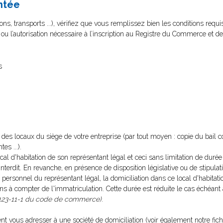
ntée
ns, transports ...), vérifiez que vous remplissez bien les conditions requi
t ou l’autorisation nécessaire à l’inscription au Registre du Commerce et de
s
re des locaux du siège de votre entreprise (par tout moyen : copie du bail 
es ...).
local d'habitation de son représentant légal et ceci sans limitation de duré
l'interdit. En revanche, en présence de disposition législative ou de stipulat
 personnel du représentant légal, la domiciliation dans ce local d'habitati
ans à compter de l'immatriculation. Cette durée est réduite le cas échéant
123-11-1 du code de commerce)
.
t vous adresser à une société de domiciliation (voir également notre fich