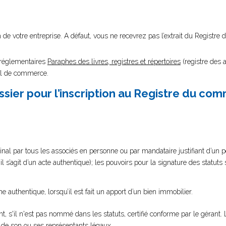
nom de votre entreprise. A défaut, vous ne recevrez pas l’extrait du Regist
s réglementaires
Paraphes des livres, registres et répertoires
(registre des 
unal de commerce.
sier pour l’inscription au Registre du co
nal par tous les associés en personne ou par mandataire justifiant d’un pouv
’il s’agit d’un acte authentique); les pouvoirs pour la signature des statut
e authentique, lorsqu’il est fait un apport d’un bien immobilier.
, s'il n'est pas nommé dans les statuts, certifié conforme par le gérant. 
é de son ou ses représentants légaux