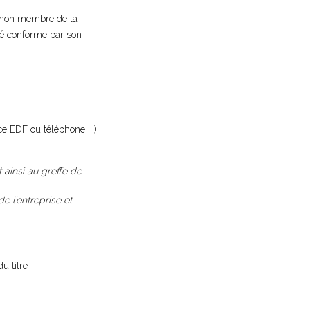
s non membre de la
fié conforme par son
ce EDF ou téléphone ...)
t ainsi au greffe de
e l’entreprise et
u titre