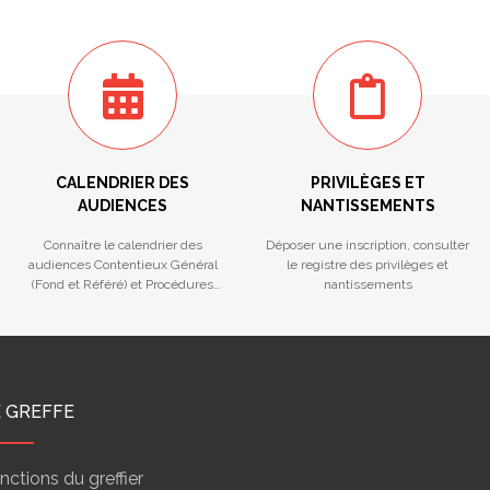
CALENDRIER DES
PRIVILÈGES ET
AUDIENCES
NANTISSEMENTS
Connaître le calendrier des
Déposer une inscription, consulter
audiences Contentieux Général
le registre des privilèges et
(Fond et Référé) et Procédures
nantissements
Collectives
E GREFFE
nctions du greffier