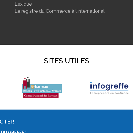
Lexique
Le registre du Commerce à l'international
SITES UTILES
ACTER
DU GREFFE :