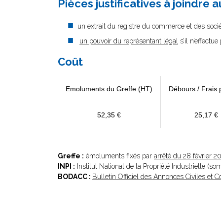
Pièces justificatives à joindre 
un extrait du registre du commerce et des sociét
un pouvoir du représentant légal
s’il n’effectu
Coût
Emoluments du Greffe (HT)
Débours / Frais 
52,35 €
25,17 €
Greffe :
émoluments fixés par
arrêté du 28 février 2
INPI :
Institut National de la Propriété Industrielle (s
BODACC :
Bulletin Officiel des Annonces Civiles et