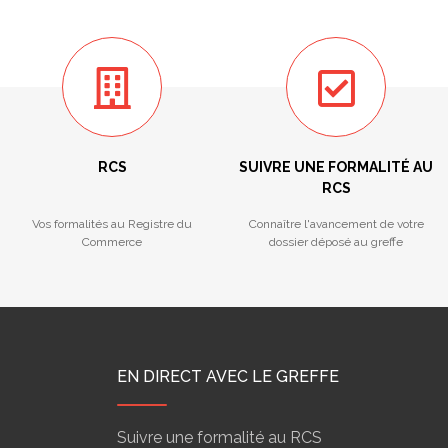
RCS
SUIVRE UNE FORMALITÉ AU
RCS
Vos formalités au Registre du
Connaître l'avancement de votre
Commerce
dossier déposé au greffe
EN DIRECT AVEC LE GREFFE
Suivre une formalité au RCS