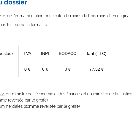
au dossier
és de l'immatriculation principale, de moins de trois mois et en original
e pas lui-même la formalité
postaux
TVA
INPI
BODACC
Tarif (TTC)
0 €
0 €
0 €
77,52 €
024
du ministre de l'économie et des finances et du ministre de la Justice
omme reversée par le greffe)
 Commerciales
(somme reversée par le greffe)