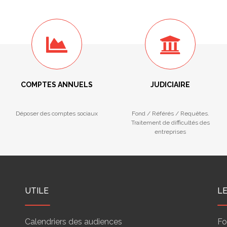
COMPTES ANNUELS
JUDICIAIRE
Déposer des comptes sociaux
Fond / Référés / Requêtes.
Traitement de difficultés des
entreprises
UTILE
L
Calendriers des audiences
Fo