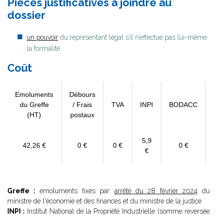
Pièces justificatives à joindre au
dossier
un pouvoir
du représentant légal s’il n’effectue pas lui-même
la formalité
Coût
Emoluments
Débours
du Greffe
/ Frais
TVA
INPI
BODACC
(HT)
postaux
5,9
42,26 €
0 €
0 €
0 €
€
Greffe :
émoluments fixés par
arrêté du 28 février 2024
du
ministre de l'économie et des finances et du ministre de la justice
INPI :
Institut National de la Propriété Industrielle (somme reversée