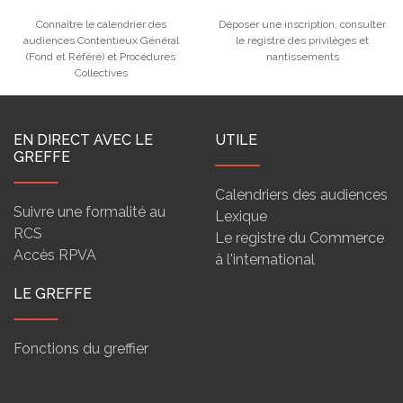
Connaître le calendrier des
Déposer une inscription, consulter
audiences Contentieux Général
le registre des privilèges et
(Fond et Référé) et Procédures
nantissements
Collectives
EN DIRECT AVEC LE
UTILE
GREFFE
Calendriers des audiences
Suivre une formalité au
Lexique
RCS
Le registre du Commerce
Accès RPVA
à l'international
LE GREFFE
Fonctions du greffier