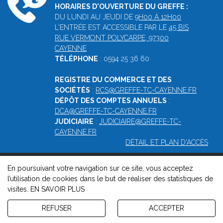
HORAIRES D'OUVERTURE DU GREFFE :
DU LUNDI AU JEUDI DE
9H00 À 12H00
L'ENTRÉE EST ACCESSIBLE PAR LE
45 BIS
RUE VERMONT POLYCARPE, 97300
CAYENNE
TÉLÉPHONE
: 0594 25 36 60
REGISTRE DU COMMERCE ET DES
SOCIÉTÉS
:
RCS@GREFFE-TC-CAYENNE.FR
DÉPÔT DES COMPTES ANNUELS
:
DCA@GREFFE-TC-CAYENNE.FR
JUDICIAIRE
:
JUDICIAIRE@GREFFE-TC-
CAYENNE.FR
DÉTAIL ET PLAN D'ACCÈS
En poursuivant votre navigation sur ce site, vous acceptez
© 2026, Greffe du tribunal mixte de commerce de Cayenne -
l’utilisation de cookies dans le but de réaliser des statistiques de
Mentions légales
-
Contact
-
Gestion des cookies
-
Politique de
visites.
EN SAVOIR PLUS
confidentialité et de cookies
Version : 1.8.1
REFUSER
ACCEPTER