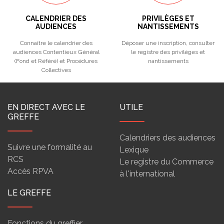
CALENDRIER DES
PRIVILÈGES ET
AUDIENCES
NANTISSEMENTS
Connaître le calendrier des
Déposer une inscription, consulter
audiences Contentieux Général
le registre des privilèges et
(Fond et Référé) et Procédures
nantissements
Collectives
EN DIRECT AVEC LE
UTILE
GREFFE
Calendriers des audiences
Suivre une formalité au
Lexique
RCS
Le registre du Commerce
Accès RPVA
à l'international
LE GREFFE
Fonctions du greffier