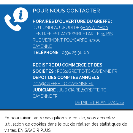
POUR NOUS CONTACTER
HORAIRES D'OUVERTURE DU GREFFE :
DU LUNDI AU JEUDI DE
9H00 À 12H00
L'ENTRÉE EST ACCESSIBLE PAR LE
45 BIS
RUE VERMONT POLYCARPE, 97300
CAYENNE
TÉLÉPHONE
: 0594 25 36 60
REGISTRE DU COMMERCE ET DES
SOCIÉTÉS
:
RCS@GREFFE-TC-CAYENNE.FR
DÉPÔT DES COMPTES ANNUELS
:
DCA@GREFFE-TC-CAYENNE.FR
JUDICIAIRE
:
JUDICIAIRE@GREFFE-TC-
CAYENNE.FR
DÉTAIL ET PLAN D'ACCÈS
En poursuivant votre navigation sur ce site, vous acceptez
© 2026, Greffe du tribunal mixte de commerce de Cayenne -
l’utilisation de cookies dans le but de réaliser des statistiques de
Mentions légales
-
Contact
-
Gestion des cookies
-
Politique de
visites.
EN SAVOIR PLUS